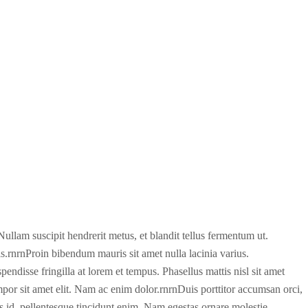
 Nullam suscipit hendrerit metus, et blandit tellus fermentum ut.
s.rnrnProin bibendum mauris sit amet nulla lacinia varius.
endisse fringilla at lorem et tempus. Phasellus mattis nisl sit amet
mpor sit amet elit. Nam ac enim dolor.rnrnDuis porttitor accumsan orci,
us id, pellentesque tincidunt enim. Nam egestas ornare molestie.