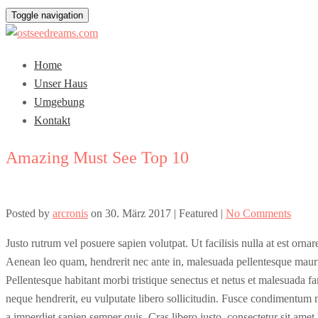
Toggle navigation
Home
Unser Haus
Umgebung
Kontakt
Amazing Must See Top 10
Posted by
arcronis
on
30. März 2017
| Featured
|
No Comments
Justo rutrum vel posuere sapien volutpat. Ut facilisis nulla at est ornar
Aenean leo quam, hendrerit nec ante in, malesuada pellentesque mauris
Pellentesque habitant morbi tristique senectus et netus et malesuada fa
neque hendrerit, eu vulputate libero sollicitudin. Fusce condimentum m
a imperdiet sapien semper quis. Cras libero justo, consectetur sit ame