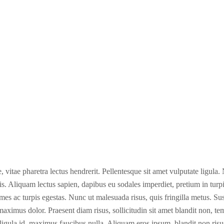
e, vitae pharetra lectus hendrerit. Pellentesque sit amet vulputate ligula.
. Aliquam lectus sapien, dapibus eu sodales imperdiet, pretium in turpi
mes ac turpis egestas. Nunc ut malesuada risus, quis fringilla metus. Susp
aximus dolor. Praesent diam risus, sollicitudin sit amet blandit non, te
t ligula id, maximus faucibus nulla. Aliquam eros ipsum, blandit non ris